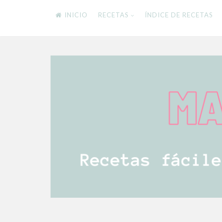
INICIO
RECETAS
ÍNDICE DE RECETAS
Skip
to
content
RECETAS FÁCILES Y DELICIOSAS PARA TODA
Mamistarscook