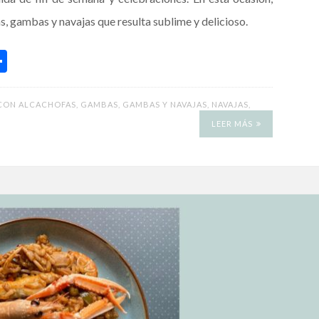
s, gambas y navajas que resulta sublime y delicioso.
C
o
m
CON ALCACHOFAS
,
GAMBAS
,
GAMBAS Y NAVAJAS
,
NAVAJAS
,
p
LEER MÁS
ar
ti
r