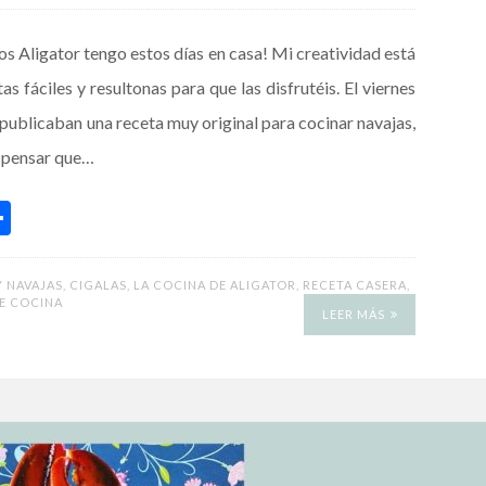
 Aligator tengo estos días en casa! Mi creatividad está
 fáciles y resultonas para que las disfrutéis. El viernes
e publicaban una receta muy original para cocinar navajas,
 pensar que…
C
o
m
Y NAVAJAS
,
CIGALAS
,
LA COCINA DE ALIGATOR
,
RECETA CASERA
,
E COCINA
p
LEER MÁS
ar
ti
r