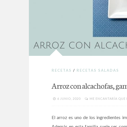
RECETAS
/
RECETAS SALADAS
Arroz con alcachofas, gam
6 JUNIO, 2020
ME ENCANTARÍA QUE
El arroz es uno de los ingredientes im
Además en esta familia suele ser com