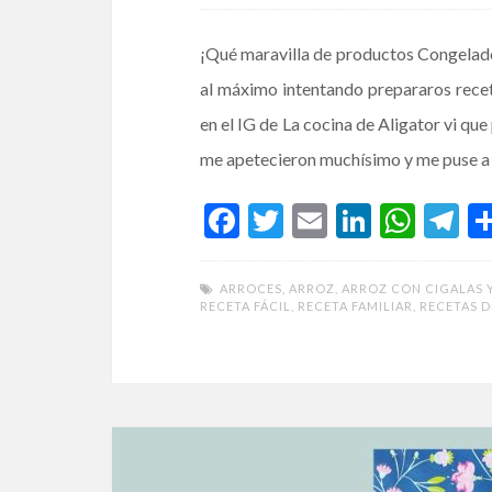
¡Qué maravilla de productos Congelados
al máximo intentando prepararos recetas
en el IG de La cocina de Aligator vi qu
me apetecieron muchísimo y me puse a
F
T
E
Li
W
T
ac
w
m
n
h
el
e
itt
ai
ke
at
e
ARROCES
,
ARROZ
,
ARROZ CON CIGALAS 
RECETA FÁCIL
,
RECETA FAMILIAR
,
RECETAS D
b
er
l
dI
s
gr
o
n
A
a
o
p
m
k
p