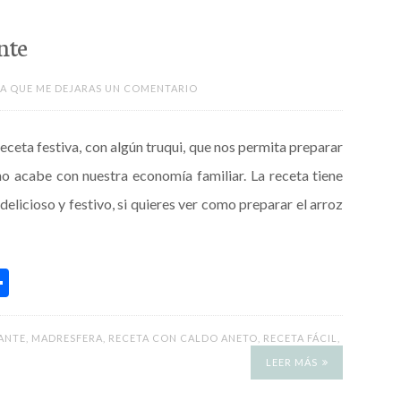
nte
A QUE ME DEJARAS UN COMENTARIO
eceta festiva, con algún truqui, que nos permita preparar
o acabe con nuestra economía familiar. La receta tiene
elicioso y festivo, si quieres ver como preparar el arroz
C
o
m
ANTE
,
MADRESFERA
,
RECETA CON CALDO ANETO
,
RECETA FÁCIL
,
p
LEER MÁS
ar