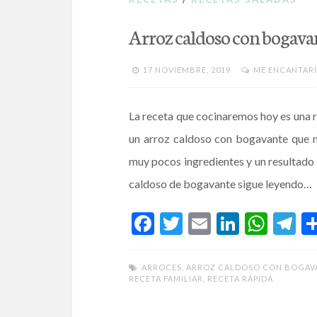
Arroz caldoso con bogava
17 NOVIEMBRE, 2019
ME ENCANTARÍ
La receta que cocinaremos hoy es una r
un arroz caldoso con bogavante que n
muy pocos ingredientes y un resultado d
caldoso de bogavante sigue leyendo…
F
T
E
Li
W
T
ac
w
m
n
h
el
e
itt
ai
ke
at
e
ARROCES
,
ARROZ CALDOSO CON BOGAV
RECETA FAMILIAR
,
RECETA RÁPIDA
b
er
l
dI
s
gr
o
n
A
a