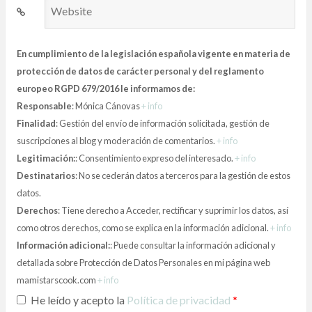
Website
En cumplimiento de la legislación española vigente en materia de
protección de datos de carácter personal y del reglamento
europeo RGPD 679/2016 le informamos de:
Responsable
: Mónica Cánovas
+ info
Finalidad
: Gestión del envío de información solicitada, gestión de
suscripciones al blog y moderación de comentarios.
+ info
Legitimación:
: Consentimiento expreso del interesado.
+ info
Destinatarios
: No se cederán datos a terceros para la gestión de estos
datos.
Derechos
: Tiene derecho a Acceder, rectificar y suprimir los datos, así
como otros derechos, como se explica en la información adicional.
+ info
Información adicional:
: Puede consultar la información adicional y
detallada sobre Protección de Datos Personales en mi página web
mamistarscook.com
+ info
He leído y acepto la
Política de privacidad
*