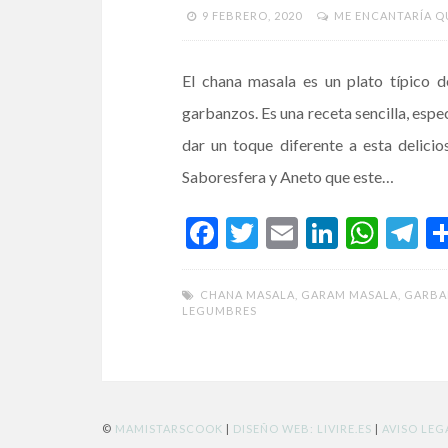
9 FEBRERO, 2020
ME ENCANTARÍA Q
El chana masala es un plato típico d
garbanzos. Es una receta sencilla, espec
dar un toque diferente a esta delici
Saboresfera y Aneto que este…
F
T
E
Li
W
T
ac
w
m
n
h
el
e
itt
ai
ke
at
e
CHANA MASALA
,
GARAM MASALA
,
GARBA
LEGUMBRES
b
er
l
dI
s
gr
o
n
A
a
o
p
m
k
p
©
MAMISTARSCOOK
|
DISEÑO WEB: LIVIRE.ES
|
AVISO LEG