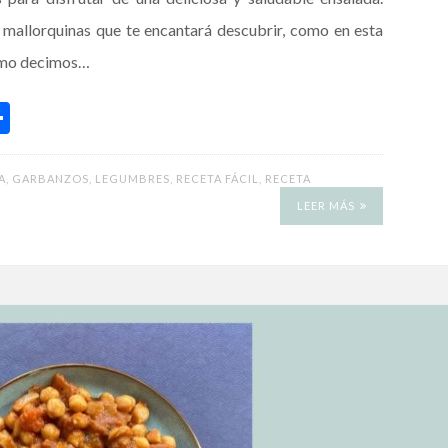
mallorquinas que te encantará descubrir, como en esta
como decimos…
C
o
m
A
,
GARBANZOS
,
LEGUMBRES
,
RECETA FÁCIL
,
RECETA
p
LEER MÁS
ar
ti
r