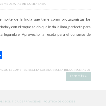
UE ME DEJARAS UN COMENTARIO
el norte de la India que tiene como protagonistas los
iada y con el toque ácido que le da la lima, perfecto para
osa legumbre. Aprovecho la receta para el consurso de
C
o
m
NZOS
,
LEGUMBRES
,
RECETA CASERA
,
RECETA INDIA
,
RECETAS DE
p
LEER MÁS
ar
ti
r
AL
|
POLÍTICA DE PRIVACIDAD
|
POLÍTICA DE COOKIES