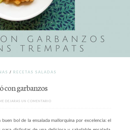
NAS
/
RECETAS SALADAS
ó con garbanzos
ME DEJARAS UN COMENTARIO
 buen bol de la ensalada mallorquina por excelencia: el
 para disfrutar de una deliciosa y saludable ensalada.