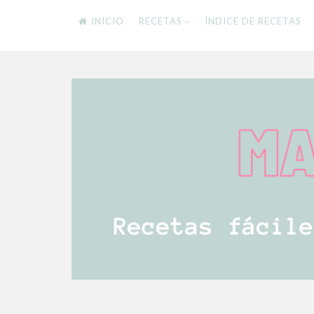
INICIO
RECETAS
ÍNDICE DE RECETAS
Skip
to
content
RECETAS FÁCILES Y DELICIOSAS PARA TODA
Mamistarscook