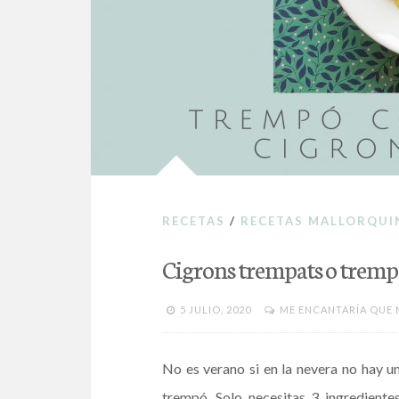
RECETAS
/
RECETAS MALLORQUI
Cigrons trempats o tremp
5 JULIO, 2020
ME ENCANTARÍA QUE 
No es verano si en la nevera no hay un
trempó. Solo necesitas 3 ingredientes