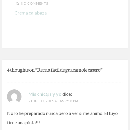
NO COMMENTS
Crema calabaza
4 thoughts on “
Receta fácil de guacamole casero
”
Mis chic@s y yo
dice:
21 JULIO, 2015 A LAS 7:18 PM
No lo he preparado nunca pero a ver si me animo. El tuyo
tiene una pinta!!!