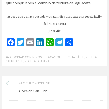
que comprueben el cambio de textura del aguacate.
Espero que os haya gustado y os animéis a preparar esta receta fácil y
deliciosa en casa
¡Feliz día!
F
T
E
Li
W
T
C
ac
w
m
n
h
el
o
e
itt
ai
ke
at
e
m
COCINAR CON NIÑOS
,
GUACAMOLE
,
RECETA FÁCIL
,
RECETA
SALUDABLE
,
RECETAS CASERAS
b
er
l
dI
s
gr
p
o
n
A
a
ar
o
p
m
ti
Artículo
Post
ARTÍCULO ANTERIOR
k
p
r
anterior:
Coca de San Juan
navigation