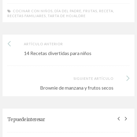
ac
w
m
n
h
el
o
e
itt
ai
ke
at
e
m
COCINAR CON NIÑOS
,
DÍA DEL PADRE
,
FRUTAS
,
RECETA
,
RECETAS FAMILIARES
,
TARTA DE HOJALDRE
b
er
l
dI
s
gr
p
o
n
A
a
ar
o
p
m
ti
Artículo
Post
ARTÍCULO ANTERIOR
k
p
r
anterior:
14 Recetas divertidas para niños
navigation
Siguiente
SIGUIENTE ARTÍCULO
Artículo:
Brownie de manzana y frutos secos
Te puede interesar