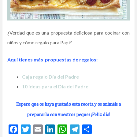
¿Verdad que es una propuesta deliciosa para cocinar con
niños y cómo regalo para Papi?
Aquí tienes más propuestas de regalos:
Caja regalo Día del Padre
10 ideas para el Día del Padre
Espero que os haya gustado esta receta y os animéis a
prepararla con vuestros peques ¡Feliz día!
F
T
E
Li
W
T
C