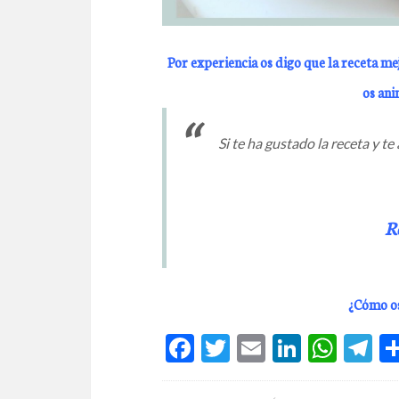
Por experiencia os digo que la receta me
os ani
Si te ha gustado la receta y 
R
¿Cómo os
F
T
E
Li
W
T
ac
w
m
n
h
el