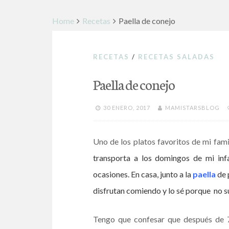
Home
Recetas
Paella de conejo
RECETAS
/
RECETAS SALADAS
Paella de conejo
30 ENERO, 2017
MAMISTARSBLOG
Uno de los platos favoritos de mi fami
transporta a los domingos de mi infa
ocasiones. En casa, junto a la
paella
de 
disfrutan comiendo y lo sé porque no su
Tengo que confesar que después de 