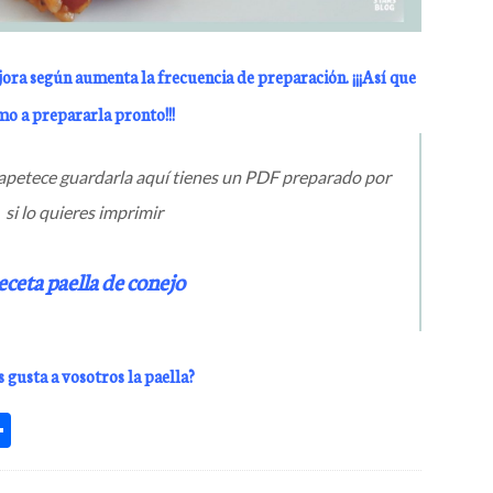
jora según aumenta la frecuencia de preparación. ¡¡¡Así que
mo a prepararla pronto!!!
te apetece guardarla aquí tienes un PDF preparado por
si lo quieres imprimir
eceta paella de conejo
 gusta a vosotros la paella?
C
o