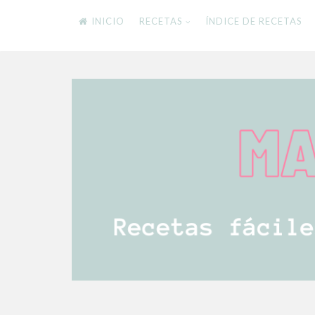
INICIO
RECETAS
ÍNDICE DE RECETAS
Skip
to
content
RECETAS FÁCILES Y DELICIOSAS PARA TODA
Mamistarscook