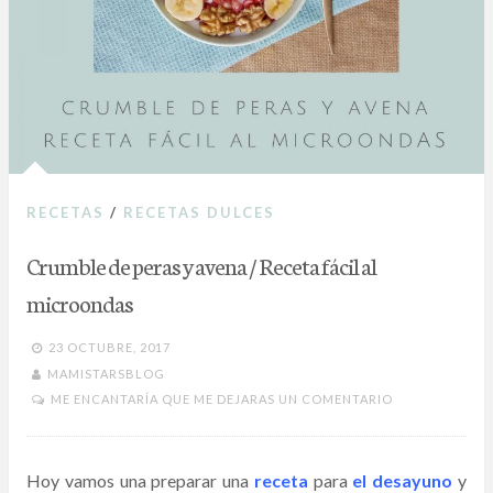
RECETAS
/
RECETAS DULCES
Crumble de peras y avena / Receta fácil al
microondas
23 OCTUBRE, 2017
MAMISTARSBLOG
ME ENCANTARÍA QUE ME DEJARAS UN COMENTARIO
Hoy vamos una preparar una
receta
para
el desayuno
y