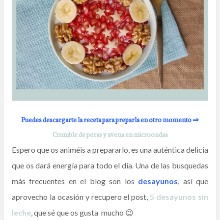
Puedes descargarte la receta para preparla en otro momento ⇒
Crumble de peras y avena en microondas
Espero que os animéis a prepararlo, es una auténtica delicia
que os dará energía para todo el día. Una de las busquedas
más frecuentes en el blog son los
desayunos
, así que
aprovecho la ocasión y recupero el post,
5 desayunos sin
leche
, que sé que os gusta mucho 😉