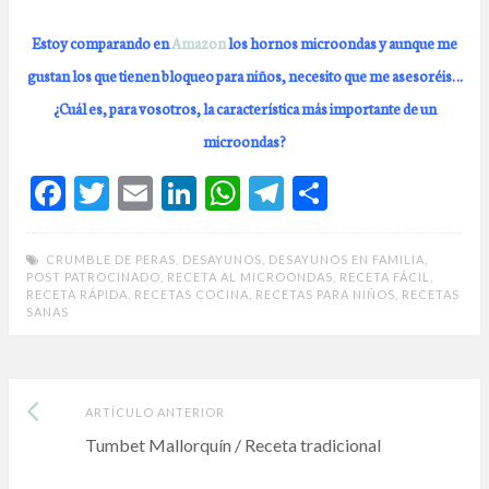
Estoy comparando en
Amazon
los hornos microondas y aunque me
gustan los que tienen bloqueo para niños, necesito que me asesoréis…
¿Cuál es, para vosotros, la característica más importante de un
microondas?
F
T
E
Li
W
T
C
ac
w
m
n
h
el
o
e
itt
ai
ke
at
e
m
CRUMBLE DE PERAS
,
DESAYUNOS
,
DESAYUNOS EN FAMILIA
,
POST PATROCINADO
,
RECETA AL MICROONDAS
,
RECETA FÁCIL
,
b
er
l
dI
s
gr
p
RECETA RÁPIDA
,
RECETAS COCINA
,
RECETAS PARA NIÑOS
,
RECETAS
SANAS
o
n
A
a
ar
o
p
m
ti
k
p
r
Artículo
Post
ARTÍCULO ANTERIOR
anterior:
Tumbet Mallorquín / Receta tradicional
navigation