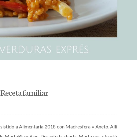
 Receta familiar
istido a Alimentaria 2018 con Madresfera y Aneto. Allí
 MartaRivasRius. Durante la charla, Marta nos ofreció