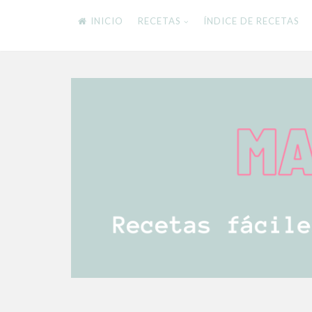
INICIO
RECETAS
ÍNDICE DE RECETAS
Skip
to
content
RECETAS FÁCILES Y DELICIOSAS PARA TODA
Mamistarscook