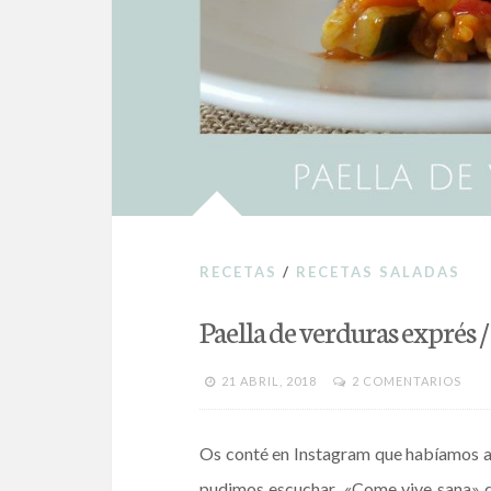
RECETAS
/
RECETAS SALADAS
Paella de verduras exprés /
21 ABRIL, 2018
2 COMENTARIOS
Os conté en Instagram que habíamos as
pudimos escuchar «Come vive sana» de