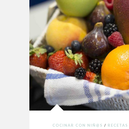
COCINAR CON NIÑ@S
/
RECETAS