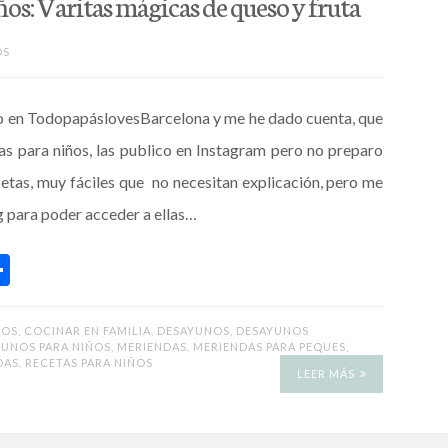
ños: Varitas mágicas de queso y fruta
OS
do en TodopapáslovesBarcelona y me he dado cuenta, que
as para niños, las publico en Instagram pero no preparo
cetas, muy fáciles que no necesitan explicación, pero me
g para poder acceder a ellas…
C
o
m
ÑOS
,
COCINAR EN FAMILIA
,
DESAYUNOS
,
DESAYUNOS
UNOS PARA NIÑOS
,
MERIENDAS
,
MERIENDAS PARA PEQUES
,
p
DAS
,
RECETAS PARA NIÑOS
LEER MÁS
ar
ti