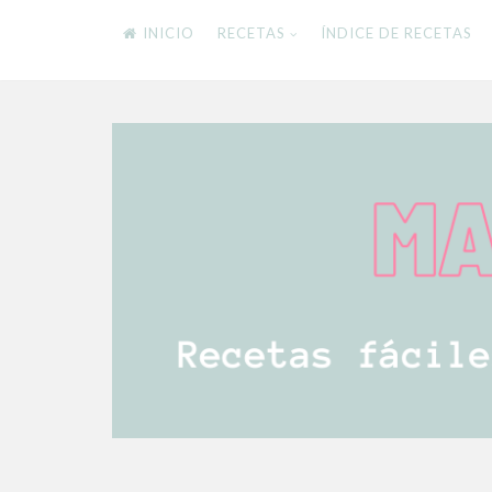
INICIO
RECETAS
ÍNDICE DE RECETAS
Skip
to
content
RECETAS FÁCILES Y DELICIOSAS PARA TODA
Mamistarscook