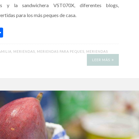
bles y la sandwichera VST070X, diferentes blogs,
ertidas para los más peques de casa.
C
o
m
AMILIA
,
MERIENDAS
,
MERIENDAS PARA PEQUES
,
MERIENDAS
p
LEER MÁS
ar
ti
r