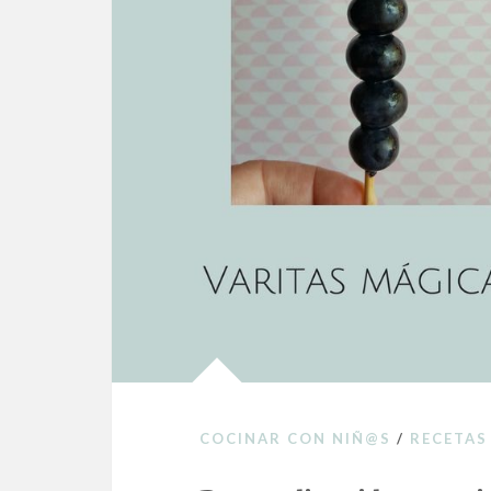
COCINAR CON NIÑ@S
/
RECETAS