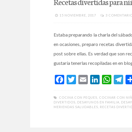
Recetas divertidas para ni
15 NOVIEMBRE, 2017
3 COMENTARI
Estaba preparando la charla del sába
en ocasiones, preparo recetas divertid
post sobre ellas. Es verdad que son re
gustaría tenerlas recopiladas en en blo
F
T
E
Li
W
T
ac
w
m
n
h
el
e
itt
ai
ke
at
e
COCINA CON PEQUES
,
COCINAR CON NI
DIVERTIDOS
,
DESAYUNOS EN FAMILIA
,
DESAY
b
er
l
dI
s
gr
MERIENDAS SALUDABLES
,
RECETAS DIVERTI
o
n
A
a
o
p
m