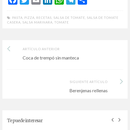
ac
w
m
n
h
el
o
e
itt
ai
ke
at
e
m
PASTA
,
PIZZA
,
RECETAS
,
SALSA DE TOMATE
,
SALSA DE TOMATE
CASERA
,
SALSA MARINARA
,
TOMATE
b
er
l
dI
s
gr
p
o
n
A
a
ar
o
p
m
ti
Artículo
Post
ARTÍCULO ANTERIOR
k
p
r
anterior:
Coca de trempó sin manteca
navigation
Siguiente
SIGUIENTE ARTÍCULO
Artículo:
Berenjenas rellenas
Te puede interesar