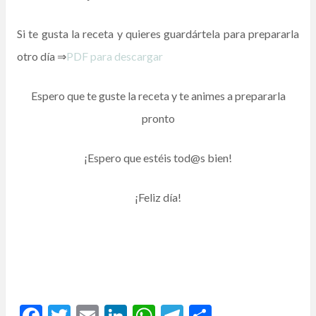
Si te gusta la receta y quieres guardártela para prepararla
otro día ⇒
PDF para descargar
Espero que te guste la receta y te animes a prepararla
pronto
¡Espero que estéis tod@s bien!
¡Feliz día!
F
T
E
Li
W
T
C