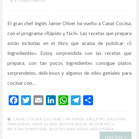
4 COMENTARIOS
El gran chef inglés Jamie Oliver ha vuelto a Canal Cocina,
con el programa «Rápido y fácil». Las recetas que prepara
están incluidas en el libro que acaba de publicar «5
Ingredientes». Estoy sorprendida con las recetas que
prepara, con tan pocos ingredientes consigue platos
sorprendetes, deliciosos y algunos de ellos geniales para
cocinar con…
F
T
E
Li
W
T
C
ac
w
m
n
h
el
o
e
itt
ai
ke
at
e
m
CANAL COCINA
,
COCINAR CON NIÑOS
,
GALLETAS
,
GALLETAS
PARA NIÑOS
,
JAMIE OLIVER
,
RECETA DULCE
,
RECETA FÁCIL
,
b
er
l
dI
s
gr
p
RECETAS DIVERTIDAS
,
RECETAS PARA NIÑOS
,
REPOSTERÍA
LEER MÁS