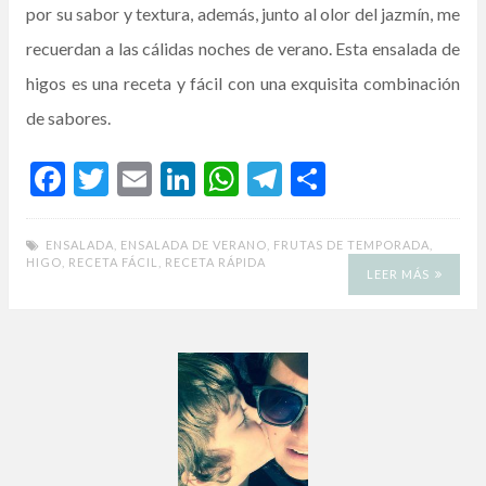
por su sabor y textura, además, junto al olor del jazmín, me
recuerdan a las cálidas noches de verano. Esta ensalada de
higos es una receta y fácil con una exquisita combinación
de sabores.
F
T
E
Li
W
T
C
ac
w
m
n
h
el
o
e
itt
ai
ke
at
e
m
ENSALADA
,
ENSALADA DE VERANO
,
FRUTAS DE TEMPORADA
,
HIGO
,
RECETA FÁCIL
,
RECETA RÁPIDA
b
er
l
dI
s
gr
p
LEER MÁS
o
n
A
a
ar
o
p
m
ti
k
p
r