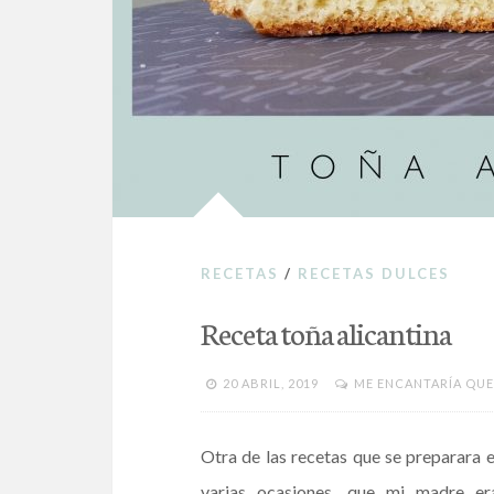
RECETAS
/
RECETAS DULCES
Receta toña alicantina
20 ABRIL, 2019
ME ENCANTARÍA QUE
Otra de las recetas que se preparara e
varias ocasiones, que mi madre er