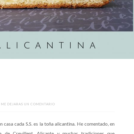
 ME DEJARAS UN COMENTARIO
n casa cada S.S. es la toña alicantina. He comentado, en
a de Crevillent, Alicante y muchas tradiciones que