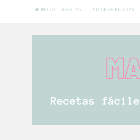
INICIO
RECETAS
ÍNDICE DE RECETAS
Skip
to
content
RECETAS FÁCILES Y DELICIOSAS PARA TODA
Mamistarscook