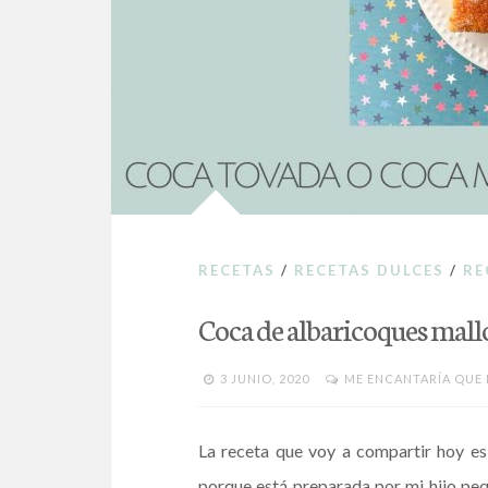
RECETAS
/
RECETAS DULCES
/
RE
Coca de albaricoques mal
3 JUNIO, 2020
ME ENCANTARÍA QUE
La receta que voy a compartir hoy es
porque está preparada por mi hijo peq