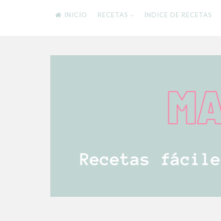
INICIO
RECETAS
ÍNDICE DE RECETAS
Skip
to
content
RECETAS FÁCILES Y DELICIOSAS PARA TODA
Mamistarscook