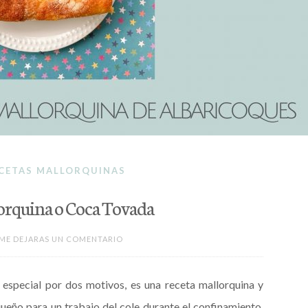
CETAS MALLORQUINAS
lorquina o Coca Tovada
 ME DEJARAS UN COMENTARIO
 especial por dos motivos, es una receta mallorquina y
ueño para un trabajo del cole durante el confinamiento.