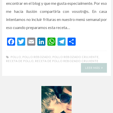
encontrar en el blog y que me gusta especialmente. Por eso
me hacía ilusión compartirla con vosotr@s. En casa
intentamos no incluir frituras en nuestro menú semanal por
eso cuando preparamos esta receta…
F
T
E
Li
W
T
C
ac
w
m
n
h
el
o
e
itt
ai
ke
at
e
m
POLLO
,
POLLO REBOZADO
,
POLLO REBOZADO CRUJIENTE
,
RECETA DE POLLO
,
RECETA DE POLLO REBOZADO CRUJIENTE
b
er
l
dI
s
gr
p
LEER MÁS
o
n
A
a
ar
o
p
m
ti
k
p
r