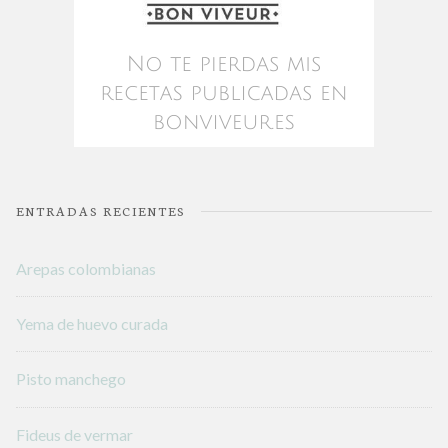
ENTRADAS RECIENTES
Arepas colombianas
Yema de huevo curada
Pisto manchego
Fideus de vermar