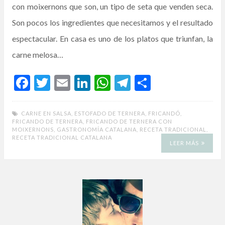
con moixernons que son, un tipo de seta que venden seca.
Son pocos los ingredientes que necesitamos y el resultado
espectacular. En casa es uno de los platos que triunfan, la
carne melosa…
F
T
E
Li
W
T
C
ac
w
m
n
h
el
o
e
itt
ai
ke
at
e
m
CARNE EN SALSA
,
ESTOFADO DE TERNERA
,
FRICANDÓ
,
FRICANDO DE TERNERA
,
FRICANDO DE TERNERA CON
b
er
l
dI
s
gr
p
MOIXERNONS
,
GASTRONOMÍA CATALANA
,
RECETA TRADICIONAL
,
RECETA TRADICIONAL CATALANA
o
n
A
a
ar
LEER MÁS
o
p
m
ti
k
p
r