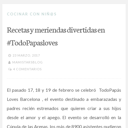
k
p
r
COCINAR CON NIÑ@S
Recetas y meriendas divertidas en
#TodoPapasloves
23 MARZO, 2017
MAMISTARSBLOG
4 COMENTARIOS
El pasado 17, 18 y 19 de febrero se celebró TodoPapás
Loves Barcelona , el evento destinado a embarazadas y
padres recién estrenados que quieren criar a sus hijos
desde el amor y el apego. El evento se desarrolló en la
Cúpula de las Arenas, los más de 8900 asistentes pudieron