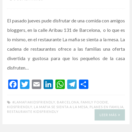
El pasado jueves pude disfrutar de una comida con amigos
bloggers, en la calle Aribau 131 de Barcelona, o lo que es
lo mismo, en el restaurante La mafia se sienta a la mesa. La
cadena de restaurantes ofrece a las familias una oferta
divertida y gustosa para que los pequeños de la casa
disfruten…
F
T
E
Li
W
T
C
ac
w
m
n
h
el
o
e
itt
ai
ke
at
e
m
#LAMAFIAKIDSFRIENDLY
,
BARCELONA
,
FAMILY FOODIE
,
KIDSFRIENDLY
,
LA MAFIA SE SIENTA A LA MESA
,
PLANES EN FAMILIA
,
b
er
l
dI
s
gr
p
RESTAURANTE KIDSFRIENDLY
LEER MÁS
o
n
A
a
ar
o
p
m
ti