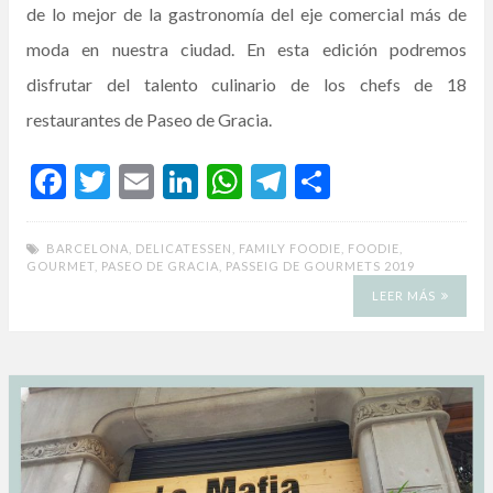
de lo mejor de la gastronomía del eje comercial más de
moda en nuestra ciudad. En esta edición podremos
disfrutar del talento culinario de los chefs de 18
restaurantes de Paseo de Gracia.
F
T
E
Li
W
T
C
ac
w
m
n
h
el
o
e
itt
ai
ke
at
e
m
BARCELONA
,
DELICATESSEN
,
FAMILY FOODIE
,
FOODIE
,
GOURMET
,
PASEO DE GRACIA
,
PASSEIG DE GOURMETS 2019
b
er
l
dI
s
gr
p
LEER MÁS
o
n
A
a
ar
o
p
m
ti
k
p
r