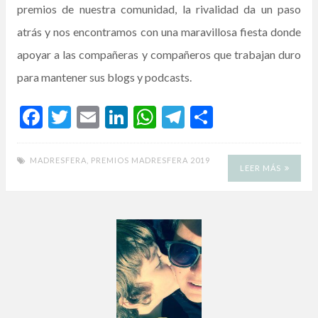
premios de nuestra comunidad, la rivalidad da un paso
atrás y nos encontramos con una maravillosa fiesta donde
apoyar a las compañeras y compañeros que trabajan duro
para mantener sus blogs y podcasts.
F
T
E
Li
W
T
C
ac
w
m
n
h
el
o
e
itt
ai
ke
at
e
m
MADRESFERA
,
PREMIOS MADRESFERA 2019
LEER MÁS
b
er
l
dI
s
gr
p
o
n
A
a
ar
o
p
m
ti
k
p
r